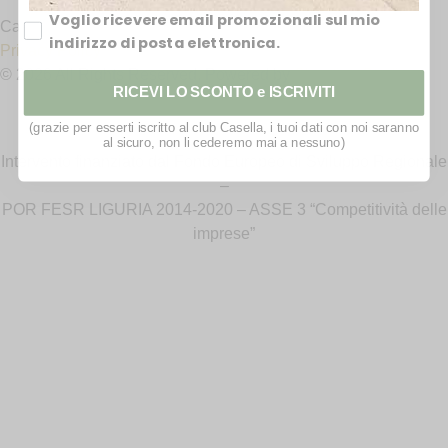
Voglio ricevere email promozionali sul mio
Casella Pelletteria 1908 – Genova – P.iva 03630700106
indirizzo di posta elettronica.
Privacy Policy
© 2026 All Rights Reserved. Powered by
Shooting Studio
RICEVI LO SCONTO e ISCRIVITI
(grazie per esserti iscritto al club Casella, i tuoi dati con noi saranno
al sicuro, non li cederemo mai a nessuno)
Intervento finanziato dal Fondo Europeo di Sviluppo Regionale
–
POR FESR LIGURIA 2014-2020 – ASSE 3 “Competitività delle
imprese”