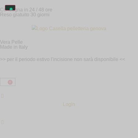
Consegna in 24 / 48 ore
Reso gratuito 30 giorni
Vera Pelle
Made in Italy
>> per il periodo estivo l'incisione non sarà disponibile <<
0
Login