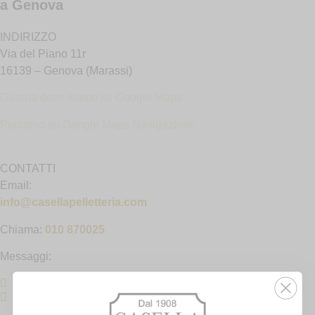
a Genova
INDIRIZZO
Via del Piano 11r
16139 – Genova (Marassi)
Guarda dove siamo su Google Maps
Percorso su Google Maps N
avigazione
CONTATTI
Email:
info@casellapelletteria.com
Chiama:
010 870025
Messaggi:
+39 3886215850