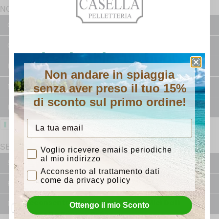
NORMATIVE
Condizioni Generali di Vendita prodotti
Condizioni Generali di Vendita servizi
Ricevi subito un buono
Informativa spedizioni
Non andare in spiaggia
sconto del 15%
senza aver preso il tuo 15%
Nomina a responsabile esterno del trattamento
Con l'iscrizione riceverai anteprime su nuovi
di sconto sul primo ordine!
arrivi e consigli dalla nostra bottega.
Informativa resi e rimborsi
Privacy Policy
Cookie Policy
SERVIZI
Consenso iscrizione
Voglio ricevere emails periodiche
puoi dirci chi sei?
al mio indirizzo
Sanificazione ad ozono
Acconsento al trattamento dati
Uomo
Donna
come da privacy policy
Riparazione borse
Voglio ricevere lo sconto per email
Acconsento Al Trattamento Dei Miei Dati
Riparazione capi in pelle
Ottengo il mio Sconto
Come Da Privacy Policy