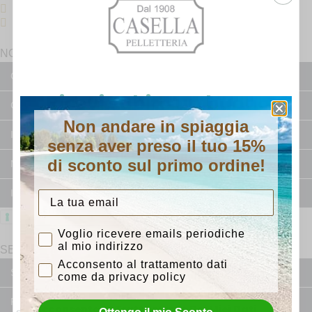
+39 3886215850
NORMATIVE
Condizioni Generali di Vendita prodotti
Ricevi subito un buono
Condizioni Generali di Vendita servizi
Non andare in spiaggia
sconto del 15%
Informativa spedizioni
senza aver preso il tuo 15%
Con l'iscrizione riceverai anteprime su nuovi
di sconto sul primo ordine!
Nomina a responsabile esterno del trattamento
arrivi e consigli dalla nostra bottega.
Informativa resi e rimborsi
Privacy Policy
Cookie Policy
Consenso iscrizione
Voglio ricevere emails periodiche
puoi dirci chi sei?
al mio indirizzo
SERVIZI
Acconsento al trattamento dati
Sanificazione ad ozono
Uomo
Donna
come da privacy policy
Riparazione borse
Voglio ricevere lo sconto per email
Acconsento Al Trattamento Dei Miei Dati