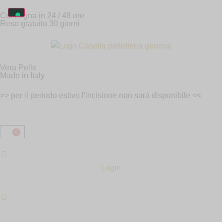
Consegna in 24 / 48 ore
Reso gratuito 30 giorni
Vera Pelle
Made in Italy
>> per il periodo estivo l'incisione non sarà disponibile <<
0
Login