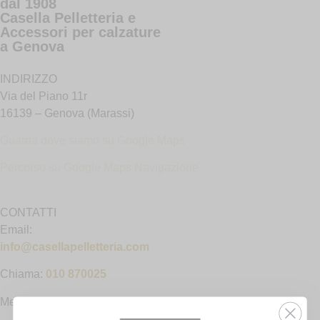
dal 1908
Casella Pelletteria e
Accessori per calzature
a Genova
INDIRIZZO
Via del Piano 11r
16139 – Genova (Marassi)
Guarda dove siamo su Google Maps
Percorso su Google Maps N
avigazione
CONTATTI
Email:
info@casellapelletteria.com
Chiama:
010 870025
Messaggi: