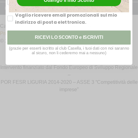
Ottengo il mio Sconto
Come Da Privacy Policy
Riparazione capi in pelle
Voglio ricevere email promozionali sul mio
indirizzo di posta elettronica.
Casella Pelletteria 1908 – Genova – P.iva 03630700106
Privacy Policy
RICEVI LO SCONTO e ISCRIVITI
© 2026 All Rights Reserved. Powered by
Shooting Studio
(grazie per esserti iscritto al club Casella, i tuoi dati con noi saranno
al sicuro, non li cederemo mai a nessuno)
Intervento finanziato dal Fondo Europeo di Sviluppo Regionale
–
POR FESR LIGURIA 2014-2020 – ASSE 3 “Competitività delle
imprese”