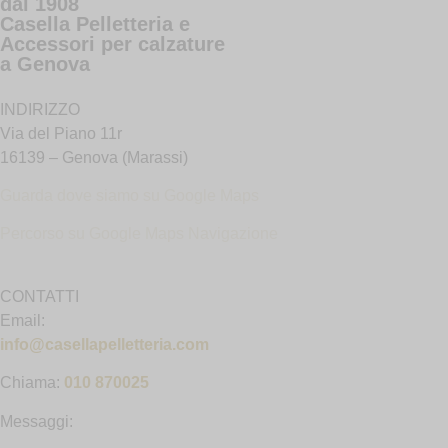
dal 1908
Casella Pelletteria e
Accessori per calzature
a Genova
INDIRIZZO
Via del Piano 11r
16139 – Genova (Marassi)
Guarda dove siamo su Google Maps
Percorso su Google Maps N
avigazione
CONTATTI
Email:
info@casellapelletteria.com
Chiama:
010 870025
Messaggi: