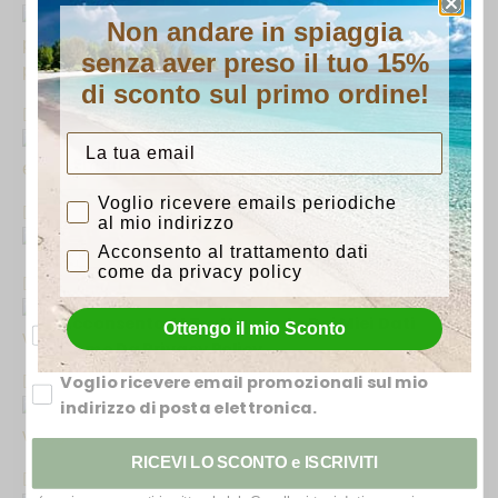
Non andare in spiaggia
sconto del 15%
senza aver preso il tuo 15%
Con l'iscrizione riceverai anteprime su nuovi
di sconto sul primo ordine!
arrivi e consigli dalla nostra bottega.
Consenso iscrizione
Voglio ricevere emails periodiche
Portafoglio Uomo in
puoi dirci chi sei?
al mio indirizzo
pelle...
Acconsento al trattamento dati
Uomo
Donna
come da privacy policy
€
53,00
Voglio ricevere lo sconto per email
Acconsento Al Trattamento Dei Miei Dati
Ottengo il mio Sconto
scopri di più
Come Da Privacy Policy
Voglio ricevere email promozionali sul mio
indirizzo di posta elettronica.
RICEVI LO SCONTO e ISCRIVITI