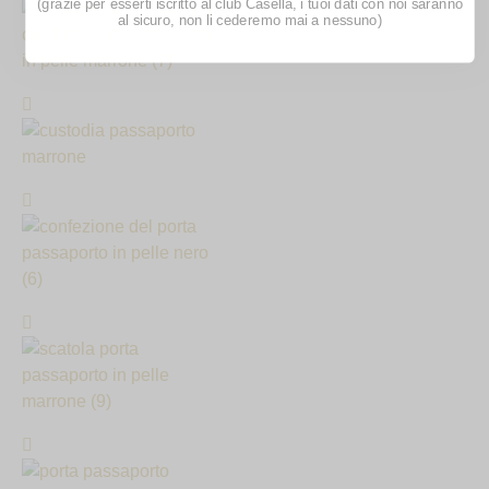
(grazie per esserti iscritto al club Casella, i tuoi dati con noi saranno
al sicuro, non li cederemo mai a nessuno)