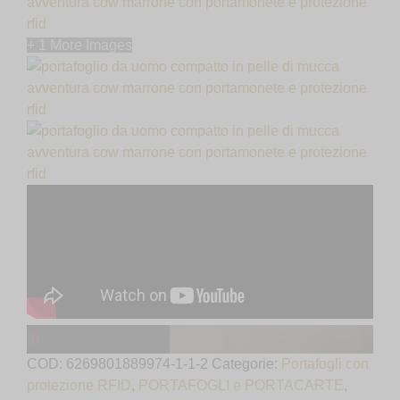
+ 1 More Images
COD:
6269801889974-1-1-2
Categorie:
Portafogli con
protezione RFID
,
PORTAFOGLI e PORTACARTE
,