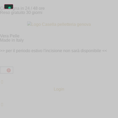
Consegna in 24 / 48 ore
Reso gratuito 30 giorni
Vera Pelle
Made in Italy
>> per il periodo estivo l'incisione non sarà disponibile <<
0
Login