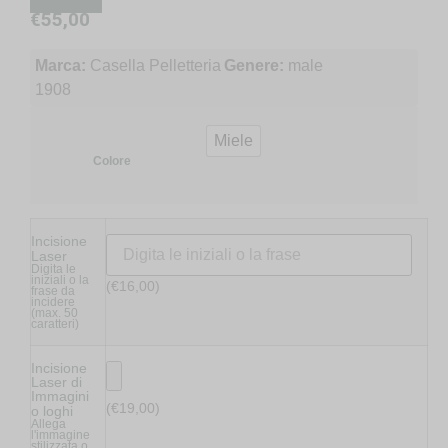
€
55,00
Marca:
Casella Pelletteria
Genere:
male
1908
Miele
Colore
Incisione
Laser
Digita le
iniziali o la
(
€
16,00
)
frase da
incidere
(max. 50
caratteri)
Incisione
Laser di
Immagini
(
€
19,00
)
o loghi
Allega
l'immagine
stilizzata o