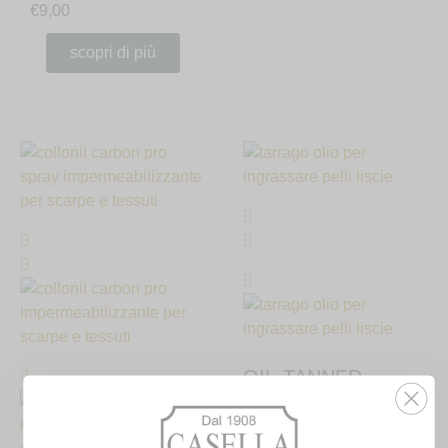
€
9,00
scopri di più
OIL-TANNED
CLEANER...