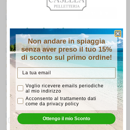
€
6,90
scopri di più
Ricevi subito un buono
Non andare in spiaggia
sconto del 15%
senza aver preso il tuo 15%
Con l'iscrizione riceverai anteprime su nuovi
di sconto sul primo ordine!
arrivi e consigli dalla nostra bottega.
Consenso iscrizione
Voglio ricevere emails periodiche
puoi dirci chi sei?
al mio indirizzo
Acconsento al trattamento dati
Uomo
Donna
come da privacy policy
Voglio ricevere lo sconto per email
Acconsento Al Trattamento Dei Miei Dati
Ottengo il mio Sconto
Come Da Privacy Policy