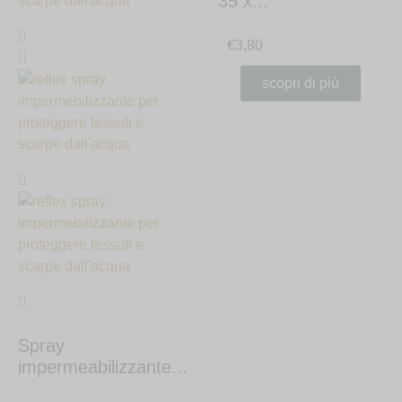
35 x...
€
3,80
scopri di più
Spray
impermeabilizzante...