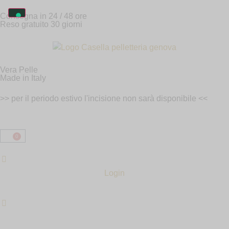
Consegna in 24 / 48 ore
Reso gratuito 30 giorni
Vera Pelle
Made in Italy
>> per il periodo estivo l'incisione non sarà disponibile <<
0
Login