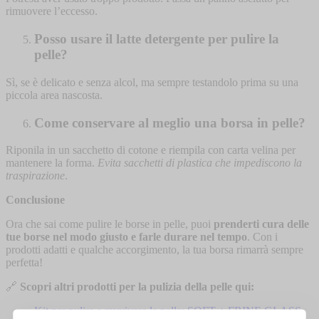
rimuovere l’eccesso.
Posso usare il latte detergente per pulire la
pelle?
Sì, se è delicato e senza alcol, ma sempre testandolo prima su una
piccola area nascosta.
Come conservare al meglio una borsa in pelle?
Riponila in un sacchetto di cotone e riempila con carta velina per
mantenere la forma.
Evita sacchetti di plastica che impediscono la
traspirazione
.
Conclusione
Ora che sai come pulire le borse in pelle, puoi
prenderti cura delle
tue borse nel modo giusto e farle durare nel tempo
. Con i
prodotti adatti e qualche accorgimento, la tua borsa rimarrà sempre
perfetta!
🔗
Scopri altri prodotti per la pulizia della pelle qui:
Kit per pulire e ravvivare la pelle: SOFT + FRINE GLASS