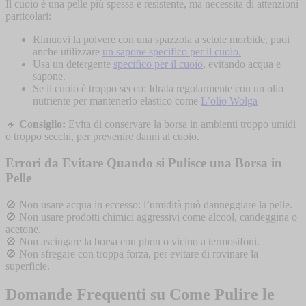
Il cuoio è una pelle più spessa e resistente, ma necessita di attenzioni
particolari:
Rimuovi la polvere con una spazzola a setole morbide, puoi
anche utilizzare
un sapone specifico per il cuoio.
Usa un detergente
specifico per il cuoio
, evitando acqua e
sapone.
Se il cuoio è troppo secco: Idrata regolarmente con un olio
nutriente per mantenerlo elastico come
L’olio Wolga
🔸
Consiglio:
Evita di conservare la borsa in ambienti troppo umidi
o troppo secchi, per prevenire danni al cuoio.
Errori da Evitare Quando si Pulisce una Borsa in
Pelle
🚫 Non usare acqua in eccesso: l’umidità può danneggiare la pelle.
🚫 Non usare prodotti chimici aggressivi come alcool, candeggina o
acetone.
🚫 Non asciugare la borsa con phon o vicino a termosifoni.
🚫 Non sfregare con troppa forza, per evitare di rovinare la
superficie.
Domande Frequenti su Come Pulire le