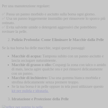
Per una manutenzione regolare:
✅ Passa un panno morbido e asciutto sulla borsa ogni giorno.
✅ Usa un panno leggermente inumidito per rimuovere lo sporco più
ostinato.
✅ Evita salviette umide o detergenti aggressivi che potrebbero
rovinare la pelle.
Pulizia Profonda: Come Eliminare le Macchie dalla Pelle
Se la tua borsa ha delle macchie, segui questi passaggi:
Macchie di acqua:
Tampona subito con un panno asciutto e
lascia asciugare naturalmente.
Macchie di grasso o olio:
Cospargi la zona con talco o amido
di mais, lascia agire qualche ora e poi rimuovi delicatamente
con un panno.
Macchie di inchiostro:
Usa una gomma bianca morbida e
strofina delicatamente senza premere troppo.
Se la tua borsa è in pelle oppure in tela puoi utilizzare questo
kit per pulirla e idratarla.
Idratazione e Protezione della Pelle