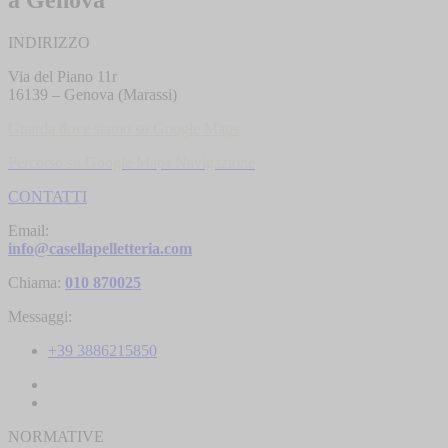
INDIRIZZO
Via del Piano 11r
16139 – Genova (Marassi)
Guarda dove siamo su Google Maps
Percorso su Google Maps N
avigazione
CONTATTI
Email:
info@casellapelletteria.com
Chiama:
010 870025
Messaggi:
+39 3886215850
NORMATIVE