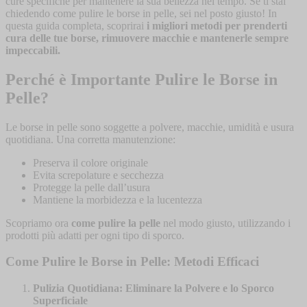
cure specifiche per mantenere la sua bellezza nel tempo. Se ti stai
chiedendo come pulire le borse in pelle, sei nel posto giusto! In
questa guida completa, scoprirai
i migliori metodi per prenderti
cura delle tue borse, rimuovere macchie e mantenerle sempre
impeccabili.
Perché è Importante Pulire le Borse in
Pelle?
Le borse in pelle sono soggette a polvere, macchie, umidità e usura
quotidiana. Una corretta manutenzione:
Preserva il colore originale
Evita screpolature e secchezza
Protegge la pelle dall’usura
Mantiene la morbidezza e la lucentezza
Scopriamo ora
come pulire la pelle
nel modo giusto, utilizzando i
prodotti più adatti per ogni tipo di sporco.
Come Pulire le Borse in Pelle: Metodi Efficaci
Pulizia Quotidiana: Eliminare la Polvere e lo Sporco
Superficiale