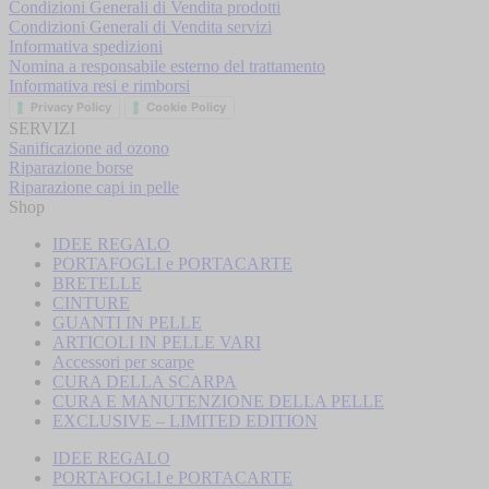
Condizioni Generali di Vendita prodotti
Condizioni Generali di Vendita servizi
Informativa spedizioni
Nomina a responsabile esterno del trattamento
Informativa resi e rimborsi
Privacy Policy
Cookie Policy
SERVIZI
Sanificazione ad ozono
Riparazione borse
Riparazione capi in pelle
Shop
IDEE REGALO
PORTAFOGLI e PORTACARTE
BRETELLE
CINTURE
GUANTI IN PELLE
ARTICOLI IN PELLE VARI
Accessori per scarpe
CURA DELLA SCARPA
CURA E MANUTENZIONE DELLA PELLE
EXCLUSIVE – LIMITED EDITION
IDEE REGALO
PORTAFOGLI e PORTACARTE